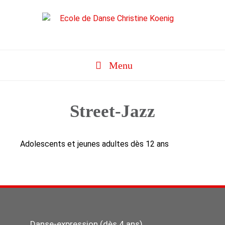
Aller
au
contenu
Menu
Street-Jazz
Adolescents et jeunes adultes dès 12 ans
Danse-expression (dès 4 ans)