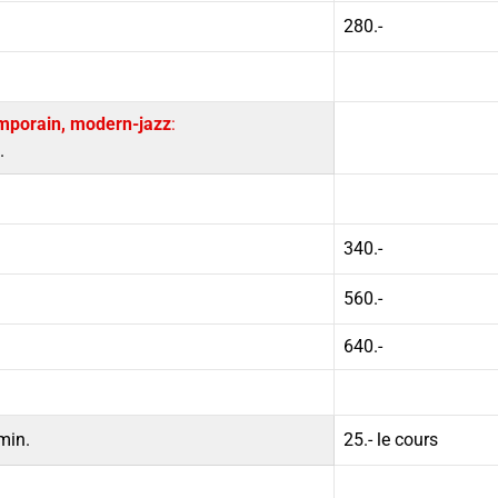
280.-
temporain, modern-jazz
:
.
340.-
560.-
640.-
min.
25.- le cours