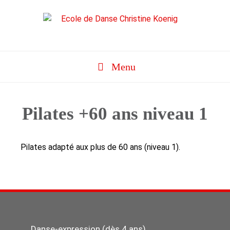
Aller
au
contenu
Menu
Pilates +60 ans niveau 1
Pilates adapté aux plus de 60 ans (niveau 1).
Danse-expression (dès 4 ans)