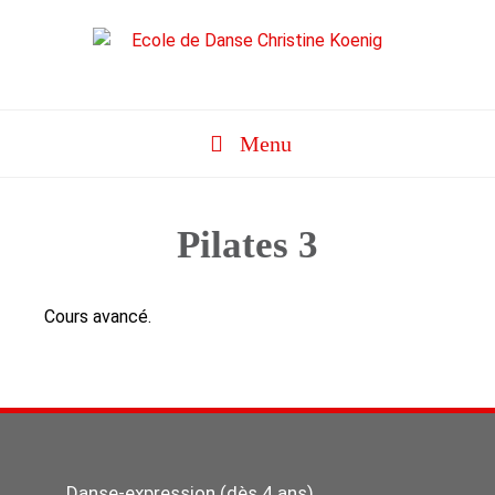
Aller
au
contenu
Menu
Pilates 3
Cours avancé.
Danse-expression (dès 4 ans)