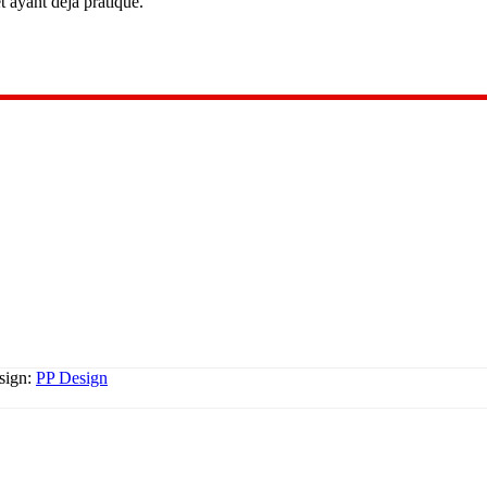
t ayant déjà pratiqué.
esign:
PP Design