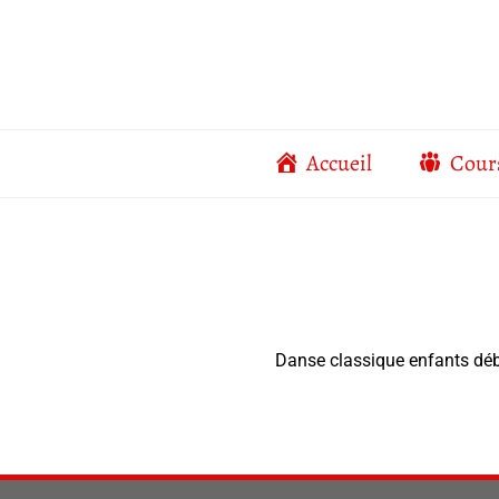
Aller
au
contenu
Accueil
Cour
Danse classique enfants déb