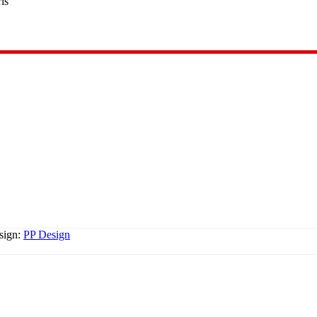
is
esign:
PP Design